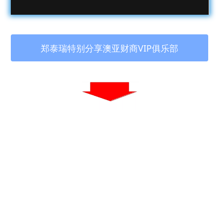
 郑泰瑞特别分享澳亚财商VIP俱乐部 
澳亚财商VIP俱乐部
致力协助引领您学习掌握如何在网赚与成功经
营生意的赛道与红海中脱引而出、
... 共
摆脱平庸
享财商、成就您我！