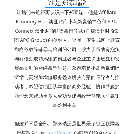
谁是郑泰瑞?
让我们来近距离认识一下郑泰瑞，他是 
Affiliate 
Economy Hub
澳亚财商小岛新赢销中心
和 
APG 
Connect
澳亚财商联盟赢销商城
 (隶属
澳亚财商集
团 APG Group
) 的创始人。这是一家集成网上教育
和商务教练辅导与培训的公司，致力于帮助有抱负
与有强烈成功渴望的创业者与企业主快速建立和发
展高盈利的网络赢销生意。郑泰瑞是小岛新赢销经
济学与高附加增值服务整体解决方案的倡导者与推
动者，希望借助团队丰富的商务经验、协作共赢的
新理念来帮助更多人成功创建与经营智能联盟赢销
高盈利生意。
但这并不是全部。郑泰瑞还是世界最顶级互联网赢
销与教育平台 
的联盟创始合伙人之
Four Percent